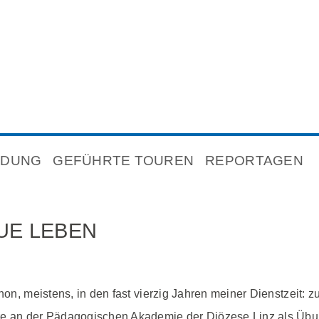
NDUNG
GEFÜHRTE TOUREN
REPORTAGEN
UE LEBEN
hon, meistens, in den fast vierzig Jahren meiner Dienstzeit: z
re an der Pädagogischen Akademie der Diözese Linz als Übun