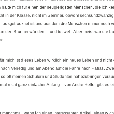
alte mich für einen der neugierigsten Menschen, die ich kenn
nicht in der Klasse, nicht im Seminar, obwohl sechsundzwanzi
 ausgetrocknet ist und aus dem die Menschen immer noch v
 an den Brunnenwänden ... und tut weh. Aber meist war die L
nd.
r mich ist dieses Leben wirklich ein neues Leben und nicht e
 nach Venedig und am Abend auf die Fähre nach Patras. Zwei
ch so oft meinen Schülern und Studenten nahezubringen versuch
al nicht ganz einfacher Anfang – von Andre Heller gibt es ein
manchmal, wenn ich einen interessanten Artikel, einen wicht