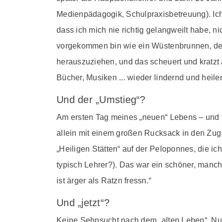
Medienpädagogik, Schulpraxisbetreuung). Ich h
dass ich mich nie richtig gelangweilt habe, 
vorgekommen bin wie ein Wüstenbrunnen, der
herauszuziehen, und das scheuert und kratzt
Bücher, Musiken ... wieder lindernd und heile
Und der „Umstieg“?
Am ersten Tag meines „neuen“ Lebens – und fü
allein mit einem großen Rucksack in den Zug
„Heiligen Stätten“ auf der Peloponnes, die i
typisch Lehrer?). Das war ein schöner, manchm
ist ärger als Ratzn fressn.“
Und „jetzt“?
Keine Sehnsucht nach dem „alten Leben“. Nur 