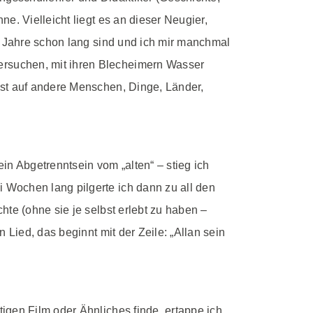
e. Vielleicht liegt es an dieser Neugier,
g Jahre schon lang sind und ich mir manchmal
ersuchen, mit ihren Blecheimern Wasser
ust auf andere Menschen, Dinge, Länder,
in Abgetrenntsein vom „alten“ – stieg ich
 Wochen lang pilgerte ich dann zu all den
te (ohne sie je selbst erlebt zu haben –
 Lied, das beginnt mit der Zeile: „Allan sein
igen Film oder Ähnliches finde, ertappe ich