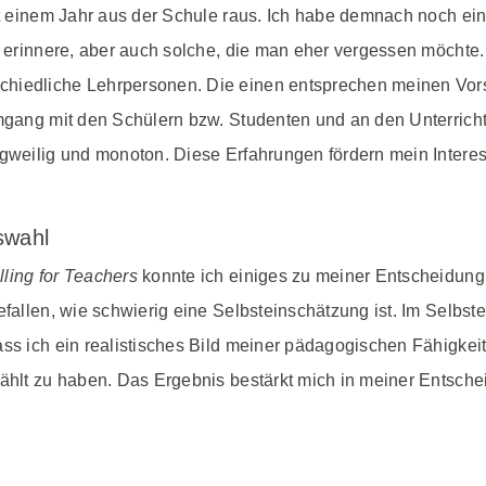
seit einem Jahr aus der Schule raus. Ich habe demnach noch e
ne erinnere, aber auch solche, die man eher vergessen möcht
hiedliche Lehrpersonen. Die einen entsprechen meinen Vorste
Umgang mit den Schülern bzw. Studenten und an den Unterrich
ngweilig und monoton. Diese Erfahrungen fördern mein Intere
swahl
ing for Teachers
konnte ich einiges zu meiner Entscheidung 
gefallen, wie schwierig eine Selbsteinschätzung ist. Im Sel
ass ich ein realistisches Bild meiner pädagogischen Fähigke
ewählt zu haben. Das Ergebnis bestärkt mich in meiner Entsc