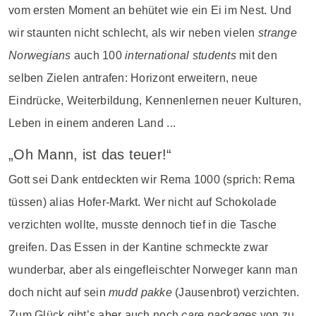
vom ersten Moment an behütet wie ein Ei im Nest. Und
wir staunten nicht schlecht, als wir neben vielen
strange
Norwegians
auch 100
international students
mit den
selben Zielen antrafen: Horizont erweitern, neue
Eindrücke, Weiterbildung, Kennenlernen neuer Kulturen,
Leben in einem anderen Land ...
„Oh Mann, ist das teuer!“
Gott sei Dank entdeckten wir Rema 1000 (sprich: Rema
tüssen) alias Hofer-Markt. Wer nicht auf Schokolade
verzichten wollte, musste dennoch tief in die Tasche
greifen. Das Essen in der Kantine schmeckte zwar
wunderbar, aber als eingefleischter Norweger kann man
doch nicht auf sein
mudd pakke
(Jausenbrot) verzichten.
Zum Glück gibt’s aber auch noch
care packages
von zu